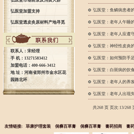
弘医堂市场前景及消费人群
弘医堂：鱼鳞病患者
弘医堂加盟支持
弘医堂：老年人午睡
弘医堂透皮灸原材料产地寻觅
弘医堂：老年人应遵守
之旅全记录
弘医堂：神经性皮炎
联系人：宋经理
弘医堂：如何预防手
手 机：13271583412
加盟电话：400-666-3412
弘医堂：白斑病的饮
地 址：河南省郑州市金水区花
园路北环
弘医堂：老年人的养
弘医堂：老年人出现
共268 页 页次:13/268 
友情链接:
荜康护理套装
侗彝百草膏
侗彝百草膏
膏药招商
膏