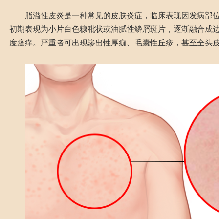
脂溢性皮炎是一种常见的皮肤炎症，临床表现因发病部位
初期表现为小片白色糠秕状或油腻性鳞屑斑片，逐渐融合成
度瘙痒。严重者可出现渗出性厚痂、毛囊性丘疹，甚至全头