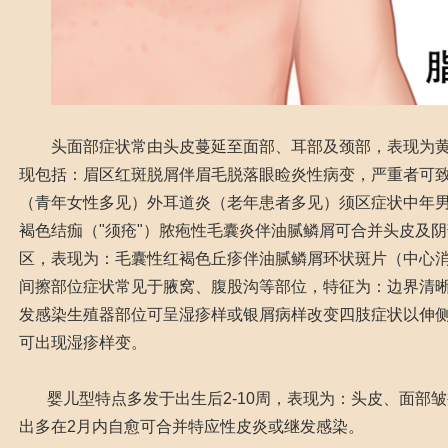
头面部症状常由头皮蔓延至面部、耳部及颈部，表现为黄
现包括：眉区红斑脱屑伴眉毛脱落眼睑炎性病变，严重者可
（青年女性多见）外耳道炎（老年患者多见）须区症状中年
褐色结痂（"须疮"）脓疱性毛囊炎伴油腻鳞屑可合并头皮及
区，表现为：毛囊性红褐色丘疹伴油腻鳞屑环状斑片（中心
间擦部位症状常见于腋窝、腹股沟等部位，特征为：边界清
发感染生殖器部位可呈湿疹样或银屑病样改变四肢症状以伸
可出现湿疹样变。
婴儿型特点多发于出生后2-10周，表现为：头皮、面部
出多在2月内自愈可合并特应性皮炎或继发感染。