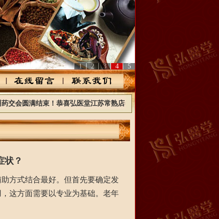
1
2
3
4
5
会圆满结束！恭喜弘医堂江苏常熟店签约成功，恭喜弘医堂浙江省浦江县
症状？
助方式结合最好。但首先要确定发
用，这方面需要以专业为基础。老年