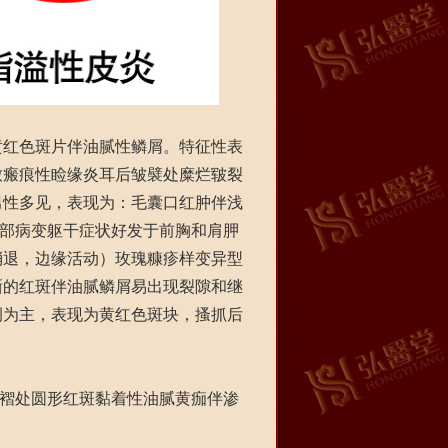
红色斑片伴油腻性鳞屑。特征性表
致瘢痕性睑缘炎耳后皱襞处糜烂皲裂
男性多见，表现为：毛囊口红肿伴浅
阴部病变躯干症状好发于前胸和肩胛
消退，边缘活动）玫瑰糠疹样变异型
晰的红斑伴油腻鳞屑易出现裂隙和继
侧为主，表现为黄红色斑块，搔抓后
皱褶处圆形红斑黏着性油腻黄痂伴渗