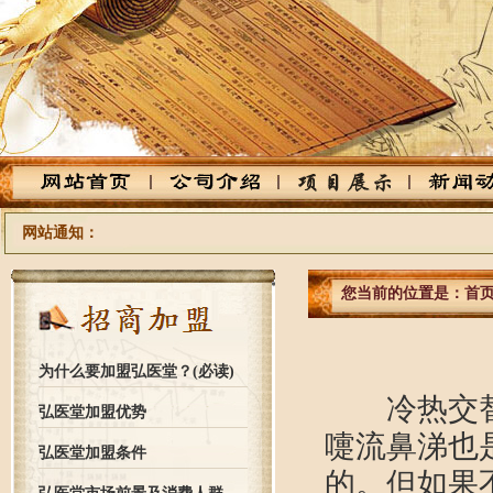
网站通知：
您当前的位置是：
首
为什么要加盟弘医堂？(必读)
冷热交替容
弘医堂加盟优势
嚏流鼻涕也
弘医堂加盟条件
的。但如果