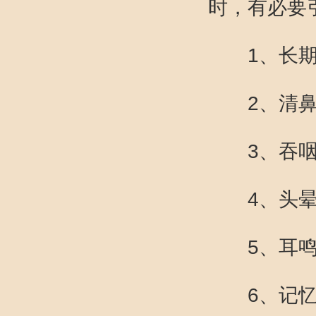
时，有必要
1、长期鼻
2、清鼻涕
3、吞咽
4、头晕
5、耳鸣
6、记忆