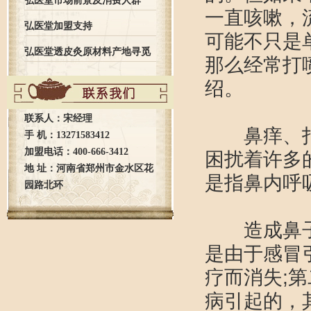
弘医堂市场前景及消费人群
一直咳嗽，
弘医堂加盟支持
可能不只是
弘医堂透皮灸原材料产地寻觅
那么经常打
绍。
之旅全记录
联系人：宋经理
鼻痒、打喷
手 机：13271583412
加盟电话：400-666-3412
困扰着许多
地 址：河南省郑州市金水区花
是指鼻内呼
园路北环
造成鼻子不
是由于感冒
疗而消失;
病引起的，