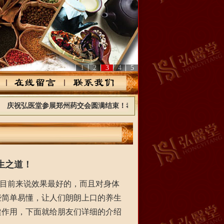
1
2
3
4
5
弘医堂参展郑州药交会圆满结束！恭喜弘医堂江苏常熟店签约成功，恭喜
生之道！
目前来说效果最好的，而且对身体
些简单易懂，让人们朗朗上口的养生
健作用，下面就给朋友们详细的介绍