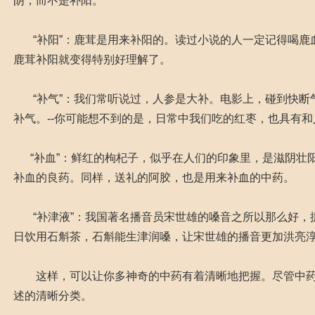
阴，而不是补阳。
“补阳”：鹿茸是用来补阳的。读过小说的人一定记得喝鹿
鹿茸补阳就变得特别好理解了。
“补气”：我们常听说过，人参是大补。电影上，碰到快断
补气。--你可能想不到的是，日常中我们吃的红枣，也具有
“补血”：鲜红的枸杞子，似乎在人们的印象里，是滋阴壮
补血的良药。同样，送礼的阿胶，也是用来补血的中药。
“补津液”：我国著名播音员宋世雄的嗓音之所以那么好，
日饮用石斛茶，石斛能生津润嗓，让宋世雄的播音更加洪亮
这样，可以让你多神奇的中药有着清晰地把握。尽管中药
述的清晰分类。