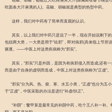
花椒、胡椒，都能让人吃得满头大汗(陈佩斯在春节晚会小
吃面条大汗淋漓的人)。花椒、胡椒就是典型的热型中药。
这样，我们对中药有了简单而直观的认识。
其实，以上我们对中药只是说了一半，现在开始说剩下的
包括两大类，一大类是用于“祛邪”，即对病邪(具体指上节所说
驱逐。——中医上对这类疾病称为“邪实”。
其实，“邪实”只是外因，是因为有病邪侵入而造成;还有一
而是由于自身的虚弱而造成，中医上对这类疾病称为“正虚
“邪实”分为风、热、瘀、寒、水五小类，“正虚”也分为五
于“正虚”，中医采取的办法是进行“补虚/扶正”。
“补阴”：鳖甲算是最常见的补阴中药，吃个王八补一补。龟