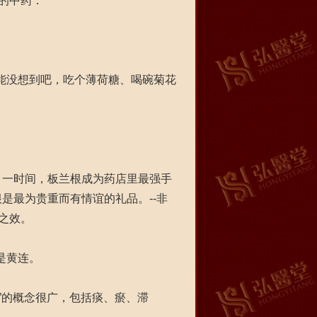
的中药：
可能没想到吧，吃个薄荷糖、喝碗菊花
一时间，板兰根成为药店里最强手
是最为贵重而有情谊的礼品。--非
热疾之效。
是黄连。
”的概念很广，包括痰、瘀、滞