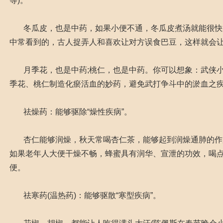
等)。
冬瓜皮，也是中药，如果小便不通，冬瓜皮煮汤就能很快
中常看到的，古人捉弄人和喜欢让对方误食巴豆，这样就会
月季花，也是中药;桃仁，也是中药。你可以想象：武侠小
季花、桃仁制造化瘀活血的妙药，避免武打争斗中的淤血
祛燥药：能够驱除“燥性疾病”。
杏仁能够润燥，秋天常喝杏仁茶，能够起到润燥通肺的作用
如果老年人大便干燥不畅，蜂蜜具有润华、宣泄的功效，喝
便。
祛寒药(温热药)：能够驱散“寒型疾病”。