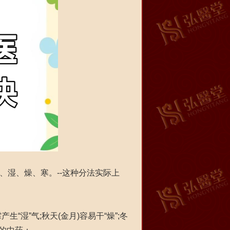
湿、燥、寒。--这种分法实际上
生“湿”气;秋天(金月)容易干“燥”;冬