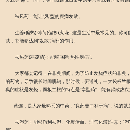
天就会“寒”。下面，我们就说说日常生活中常见或者时常听说
祛风药：能让“风”型的疾病发散。
生姜(偏热);薄荷(偏寒);菊花--这是生活中最常见的。你
茶，都能够达到“发散”病邪的作用。
祛热药(寒凉药)：能够驱除“热性疾病”。
大家都会记得，在非典期间，为了防止发烧症状的非典，
的药物，导致很长时间脱销，那时候，要送礼，一大袋板兰根
典的症状是发烧，而板兰根的特点是“寒型药”，能有驱散
黄连，是大家最熟悉的中药，“良药苦口利于病”，说的就
祛湿药：能够泻利祛湿、化瘀活血、理气化滞(注意：“湿