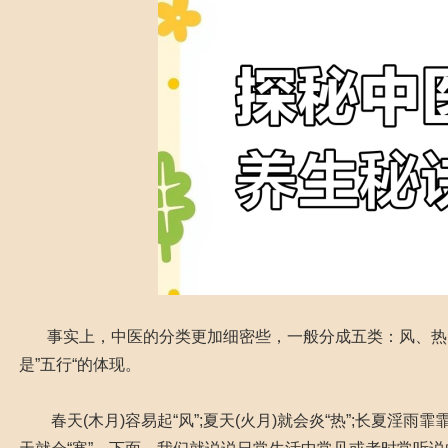
事实上，中医的分类更加细密些，一般分成五类：风、热、
是”五行“的体现。
春天(木月)容易起“风”;夏天(火月)就会炎“热”;长夏淫雨霏霏产