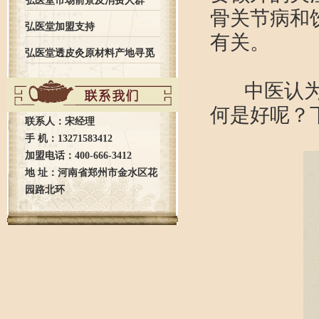
弘医堂市场前景及消费人群
骨关节病和
弘医堂加盟支持
有关。
弘医堂透皮灸原材料产地寻觅
中医认为其
之旅全记录
何是好呢？
联系人：宋经理
手 机：13271583412
加盟电话：400-666-3412
地 址：河南省郑州市金水区花
园路北环