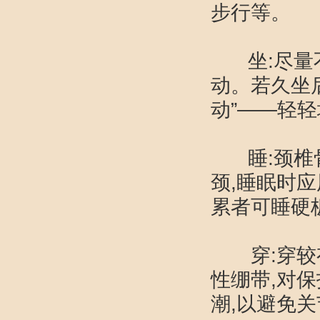
步行等。
坐:尽量不
动。若久坐
动”——轻
睡:颈椎骨
颈,睡眠时
累者可睡
穿:穿较有
性绷带,对
潮,以避免