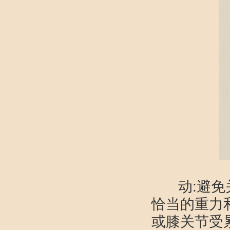
动:避免关
恰当的重力
或膝关节受