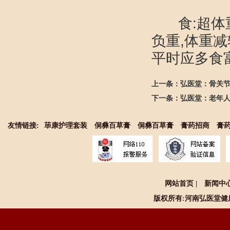
食:超体重
负重,体重减
平时应多食
上一条：
弘医堂：骨关
下一条：
弘医堂：老年
友情链接:
荜康护理套装
侗彝百草膏
侗彝百草膏
膏药招商
膏
网站首页
|
新闻中
版权所有:河南
弘医堂健